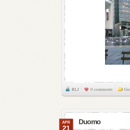
RLJ
0 comments
Ge
Duomo
APR
21