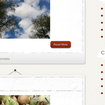
Read More
C
norama