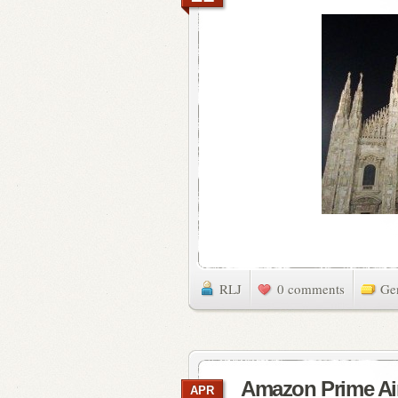
RLJ
0 comments
Ge
Amazon Prime Ai
APR