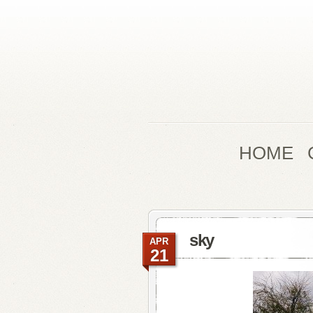
HOME
sky
APR
21