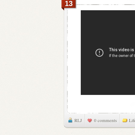
13
RLJ
0 comments
Lif