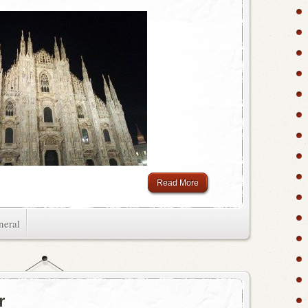
Read More
neral
r