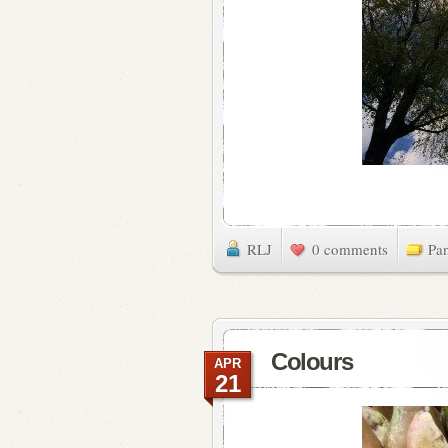
RLJ
0 comments
Pa
Colours
APR
21