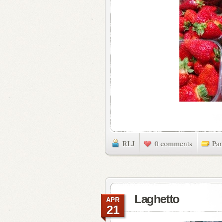
RLJ
0 comments
Pa
Laghetto
APR
21