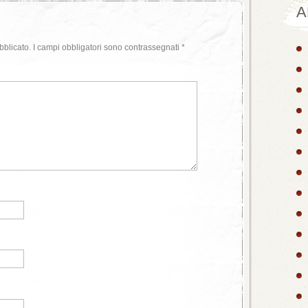
A
bblicato.
I campi obbligatori sono contrassegnati
*