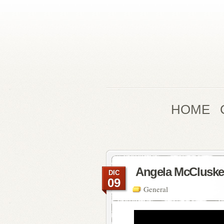
HOME
Angela McCluskey
DIC
09
General