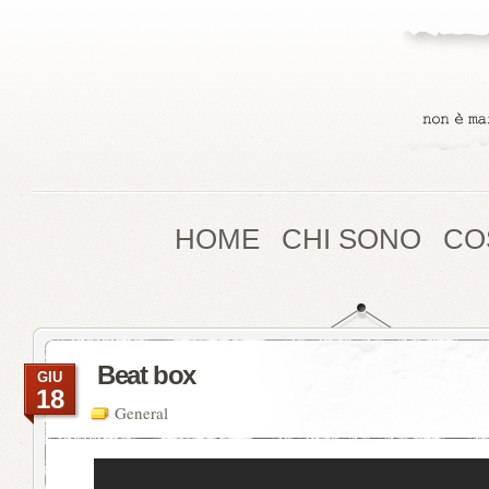
HOME
CHI SONO
CO
Beat box
GIU
18
General