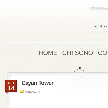
HOME
CHI SONO
CO
Cayan Tower
GIU
14
Panorama