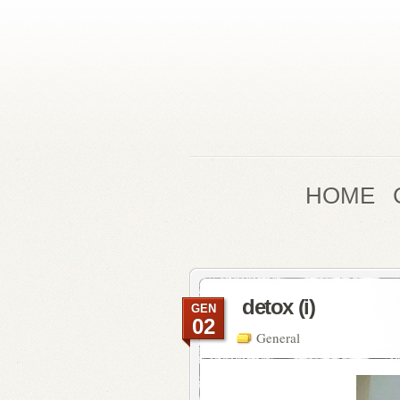
HOME
detox (i)
GEN
02
General