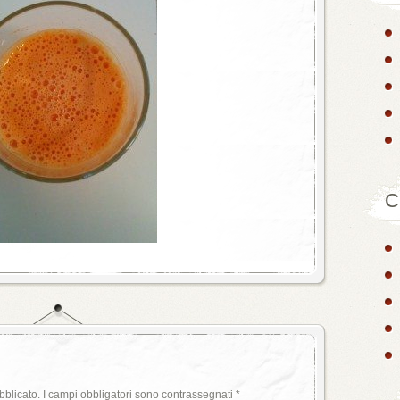
C
bblicato.
I campi obbligatori sono contrassegnati
*