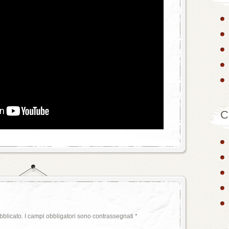
C
bblicato.
I campi obbligatori sono contrassegnati
*