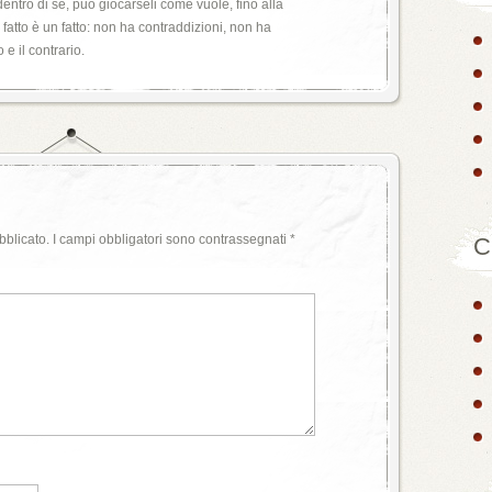
entro di sé, può giocarseli come vuole, fino alla
n fatto è un fatto: non ha contraddizioni, non ha
 e il contrario.
bblicato.
I campi obbligatori sono contrassegnati
*
C