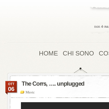
HOME
CHI SONO
CO
The Corrs, …. unplugged
OTT
06
Music